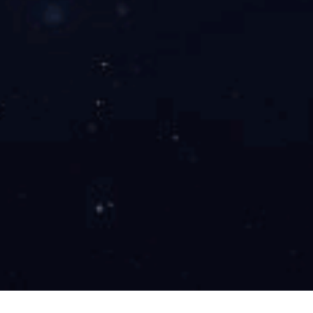
图为小提琴独奏
表演者在台上倾情演出，台下热烈的掌声，哨子
声连响不断，台上台下一起互动，把现场的气氛一
次次推向了高潮！令人兴奋不已的莫过于抽奖环
节，公司为答谢各位领导和职工们辛勤付出准备了
非常丰富的奖品。