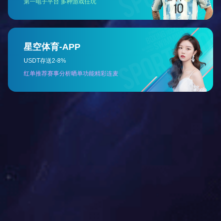
图为女子独舞《孔雀舞》