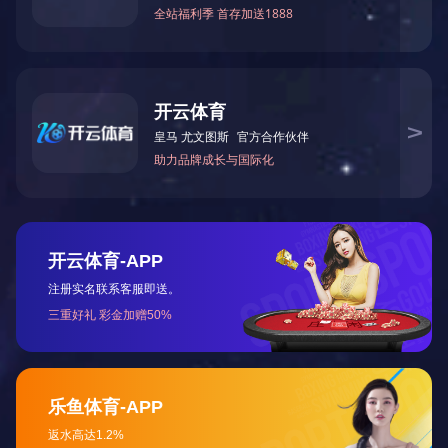
海啸的冲击中迎来了新的飞跃，在风雨中迎难而
上，在困难中越战越勇。
图为朱国芬女士；董事长：吴仲德先生，为大家切生日蛋糕庆祝