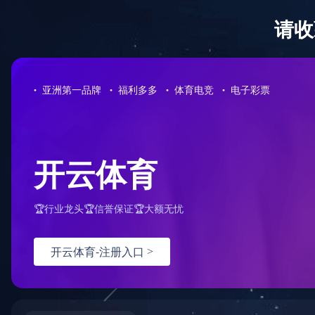

新闻中
加工中心
生产能力
数控车床
加工中心
磨床