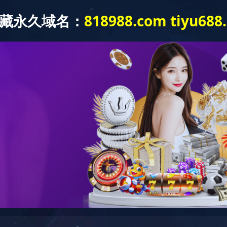
搜索
安博体育官方登录-安博(中国)
心
联系我们