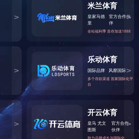
心
五面体龙门加工中心
心
龙门铣镗床