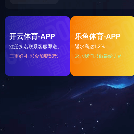
安博体育官方
荣誉资质
登录-安博(中
质量管理体系证书
数