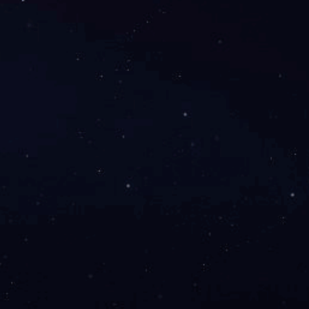
锦路28号

电话： 0574-87929151
手机：

Email:
Wzy@lc-machine.com

TOP
1158号-2