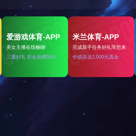
数显落地铣镗床
摇臂钻床
上一页
1
下一页
生产能力
产品展示
新闻资讯
控车床
公司资讯